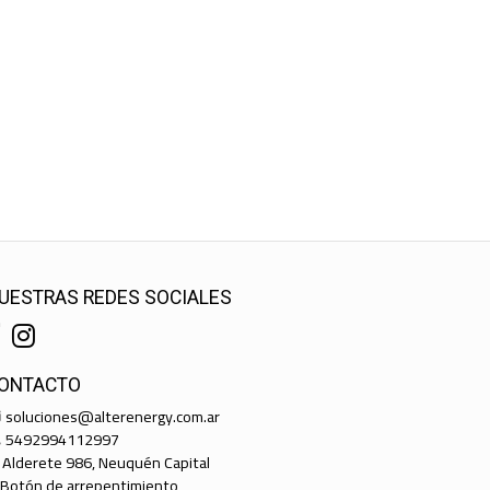
UESTRAS REDES SOCIALES
ONTACTO
soluciones@alterenergy.com.ar
5492994112997
Alderete 986, Neuquén Capital
Botón de arrepentimiento