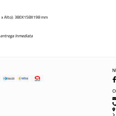
o x Alto): 380X158X198 mm
 entrega Inmediata
N
C