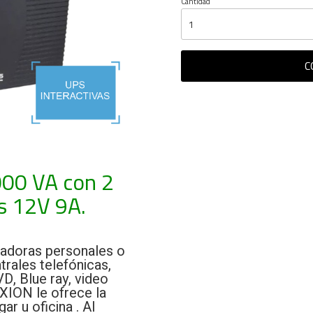
Cantidad
C
000 VA con 2
s 12V 9A.
adoras personales o
rales telefónicas,
D, Blue ray, video
 XION le ofrece la
r u oficina . Al