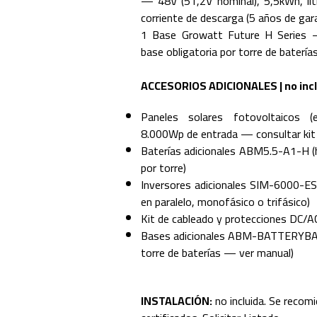
— 48V (51,2V nominal), 5,5kWh, li
corriente de descarga (5 años de gar
1 Base Growatt Future H Seri
base obligatoria por torre de batería
ACCESORIOS ADICIONALES | no inc
Paneles solares fotovoltaicos 
8.000Wp de entrada — consultar kit 
Baterías adicionales ABM5.5-A1-H (h
por torre)
Inversores adicionales SIM-6000-E
en paralelo, monofásico o trifásico)
Kit de cableado y protecciones DC/A
Bases adicionales ABM-BATTERYBASE
torre de baterías — ver manual)
INSTALACIÓN:
no incluida. Se recom