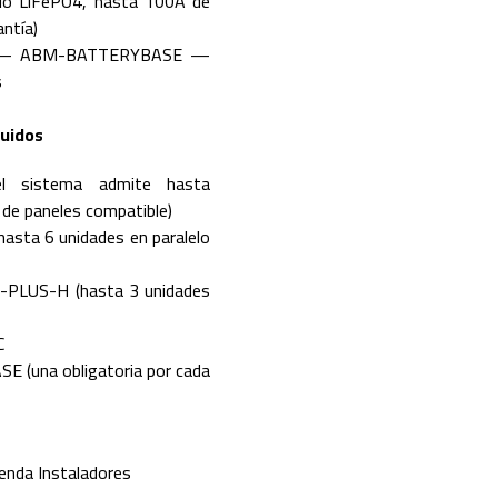
tio LiFePO4, hasta 100A de
antía)
es — ABM-BATTERYBASE —
s
luidos
(el sistema admite hasta
de paneles compatible)
asta 6 unidades en paralelo
S-PLUS-H (hasta 3 unidades
C
 (una obligatoria por cada
ienda Instaladores