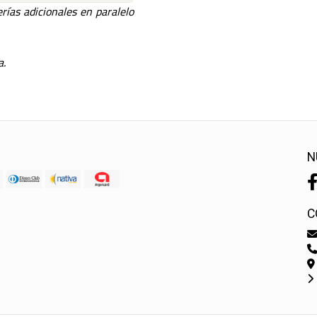
ías adicionales en paralelo
a.
N
C