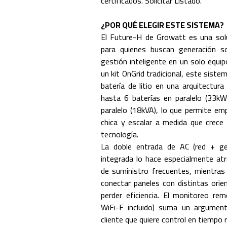
certificados. Solicitar Listado.
¿POR QUÉ ELEGIR ESTE SISTEMA?
El Future-H de Growatt es una so
para quienes buscan generación so
gestión inteligente en un solo equi
un kit OnGrid tradicional, este siste
batería de litio en una arquitectur
hasta 6 baterías en paralelo (33kW
paralelo (18kVA), lo que permite em
chica y escalar a medida que crece
tecnología.
La doble entrada de AC (red + ge
integrada lo hace especialmente at
de suministro frecuentes, mientr
conectar paneles con distintas orien
perder eficiencia. El monitoreo re
WiFi-F incluido) suma un argumen
cliente que quiere control en tiempo re