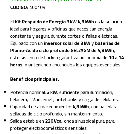
CODIGO:
400109
El
Kit Respaldo de Energía 3 kW 4,8 kWh
es la solución
ideal para hogares y oficinas que necesitan energía
constante y segura durante cortes o fallas eléctricas.
Equipado con un
inversor solar de 3 kW
y
baterías de
Plomo-Acido ciclo profundo GEL/AGM de 4,8 kWh
,
este sistema de backup garantiza autonomía de
10 a 14
horas
, manteniendo encendidos los equipos esenciales.
Beneficios principales:
Potencia nominal:
3 kW
, suficiente para iluminación,
heladera, TV, internet, notebooks y carga de celulares.
Capacidad de almacenamiento:
4,8 kWh
, con baterías
selladas de ciclo profundo, sin mantenimiento.
Salida estable en
220 Vca
, onda sinusoidal pura para
proteger electrodomésticos sensibles.